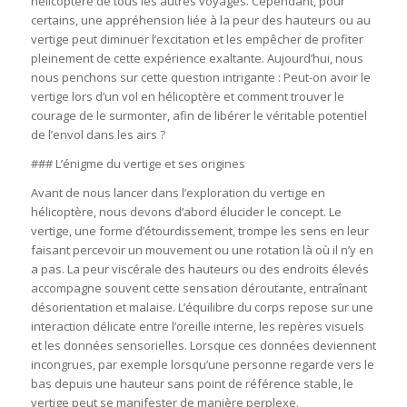
hélicoptère de tous les autres voyages. Cependant, pour
certains, une appréhension liée à la peur des hauteurs ou au
vertige peut diminuer l’excitation et les empêcher de profiter
pleinement de cette expérience exaltante. Aujourd’hui, nous
nous penchons sur cette question intrigante : Peut-on avoir le
vertige lors d’un vol en hélicoptère et comment trouver le
courage de le surmonter, afin de libérer le véritable potentiel
de l’envol dans les airs ?
### L’énigme du vertige et ses origines
Avant de nous lancer dans l’exploration du vertige en
hélicoptère, nous devons d’abord élucider le concept. Le
vertige, une forme d’étourdissement, trompe les sens en leur
faisant percevoir un mouvement ou une rotation là où il n’y en
a pas. La peur viscérale des hauteurs ou des endroits élevés
accompagne souvent cette sensation déroutante, entraînant
désorientation et malaise. L’équilibre du corps repose sur une
interaction délicate entre l’oreille interne, les repères visuels
et les données sensorielles. Lorsque ces données deviennent
incongrues, par exemple lorsqu’une personne regarde vers le
bas depuis une hauteur sans point de référence stable, le
vertige peut se manifester de manière perplexe.