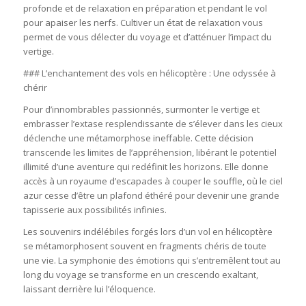
profonde et de relaxation en préparation et pendant le vol
pour apaiser les nerfs. Cultiver un état de relaxation vous
permet de vous délecter du voyage et d’atténuer l’impact du
vertige.
### L’enchantement des vols en hélicoptère : Une odyssée à
chérir
Pour d’innombrables passionnés, surmonter le vertige et
embrasser l’extase resplendissante de s’élever dans les cieux
déclenche une métamorphose ineffable. Cette décision
transcende les limites de l’appréhension, libérant le potentiel
illimité d’une aventure qui redéfinit les horizons. Elle donne
accès à un royaume d’escapades à couper le souffle, où le ciel
azur cesse d’être un plafond éthéré pour devenir une grande
tapisserie aux possibilités infinies.
Les souvenirs indélébiles forgés lors d’un vol en hélicoptère
se métamorphosent souvent en fragments chéris de toute
une vie. La symphonie des émotions qui s’entremêlent tout au
long du voyage se transforme en un crescendo exaltant,
laissant derrière lui l’éloquence.