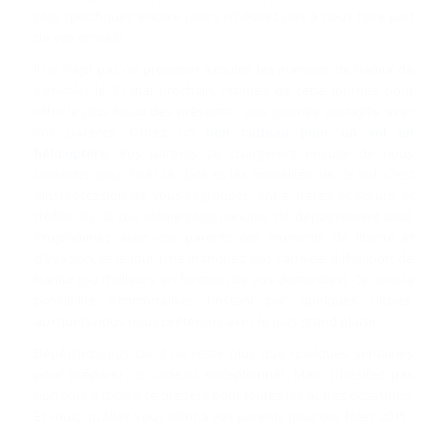
plus spécifiques encore (alors n’hésitez pas à nous faire part
de vos envies).
Il ne s’agit pas de proposer à toutes les mamans de Namur de
s’envoler le 31 mai prochain. Profitez de cette journée pour
offrir le plus beau des présents : une journée partagée avec
vos parents. Offrez un
bon cadeau pour un vol en
hélicoptère
.
Vos parents se chargeront ensuite de nous
contacter pour fixer la date et les modalités de ce vol. C’est
ainsi l’occasion de vous regrouper, entre frères et sœurs, et
d’offrir 30, 45 (ou même plus) minutes de dépaysement total.
Programmez avec vos parents ces moments de liberté et
d’évasion, et le jour J, ne manquez pas l’arrivée à l’héliport de
Namur (ou d’ailleurs en fonction de vos demandes). Ce sera la
possibilité d’immortaliser l’instant par quelques clichés,
auxquels nous nous prêterons avec le plus grand plaisir.
Dépêchez-vous car il ne reste plus que quelques semaines
pour préparer ce cadeau exceptionnel. Mais n’hésitez pas
non plus à choisir ce présent pour toutes les autres occasions.
Et vous, qu’allez-vous offrir à vos parents pour ces fêtes 2015