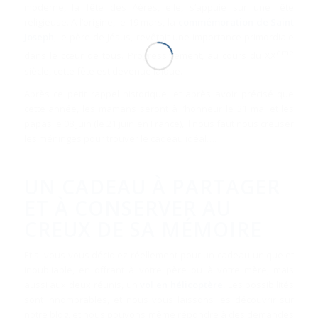
moderne, la fête des ^ères, elle, s’appuie sur une fête
religieuse. A l’origine, le 19 mars, la
commémoration de Saint
Joseph
, le père de Jésus, revêtait une importance primordiale
ème
dans le cœur de tous. Progressivement, au cours du XX
siècle, cette fête est devenue laïque.
Après ce petit rappel historique, et après avoir précisé que
cette année, les mamans seront à l’honneur le 31 mai et les
papas le 08 juin (le 21 juin en France), il nous faut nous creuser
les méninges pour trouver le cadeau idéal….
UN CADEAU À PARTAGER
ET À CONSERVER AU
CREUX DE SA MÉMOIRE
Et si vous vous décidiez réellement pour un cadeau unique et
inoubliable, en offrant à votre père ou à votre mère, mais
aussi aux deux réunis, un
vol en hélicoptère.
Les possibilités
sont innombrables, et nous vous laissons les découvrir sur
notre blog, et nous pouvons même répondre à des demandes