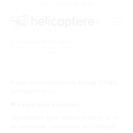
Tel : +32 475 66 78 02
Une nouvelle idée de cadeau
Vous êtes ici :
Accueil
/
Blog
/
Initiation
/
Une nouvelle idée de cadeau
Prenez les commandes du Boeing 737‑800,
sans quitter le sol.
L’expérience simulateur
Déroulement d’une session (briefing, prise
de commande, manœuvres, atterrissage)